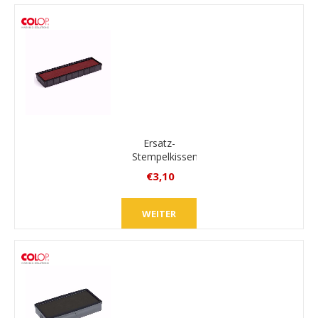
Versand
Ersatz-
Stempelkissen
Colop E/15
€3,10
inkl.
MwSt.
WEITER
zzgl.
Versand