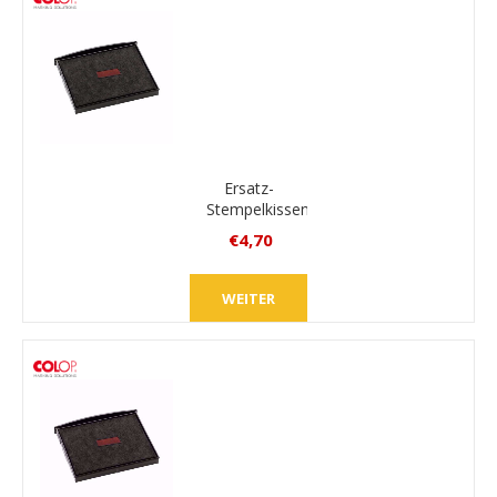
Ersatz-
Stempelkissen
Colop
€4,70
E/2600/2
inkl.
MwSt.
WEITER
zzgl.
Versand