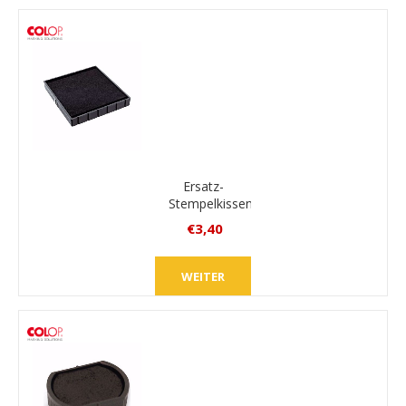
Versand
Ersatz-
Stempelkissen
Colop
€3,40
E/Q43
inkl.
MwSt.
WEITER
zzgl.
Versand