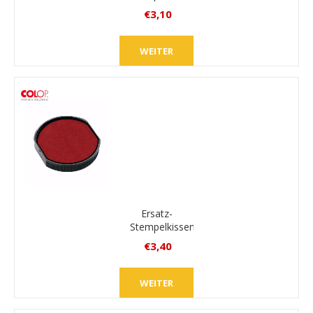
Colop
€3,10
E/R24
inkl.
MwSt.
WEITER
zzgl.
Versand
Ersatz-
Stempelkissen
Colop
€3,40
E/R30
inkl.
MwSt.
WEITER
zzgl.
Versand