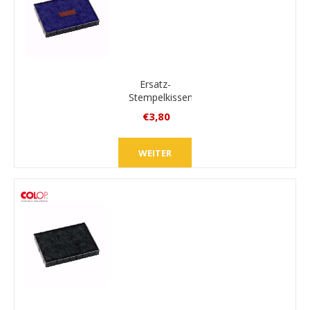
Ersatz-
Stempelkissen
Colop E/54
€3,80
inkl.
MwSt.
WEITER
zzgl.
Versand