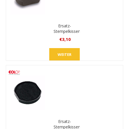
Ersatz-
Stempelkissen
Colop
€3,10
E/R17
inkl.
MwSt.
WEITER
zzgl.
Versand
Ersatz-
Stempelkissen