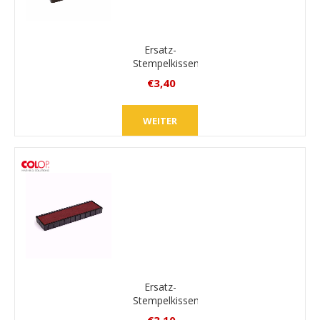
Ersatz-
Stempelkissen
Colop
€3,40
E/2300/2
inkl.
zweifarbig
MwSt.
WEITER
zzgl.
Versand
Ersatz-
Stempelkissen
Colop E/25