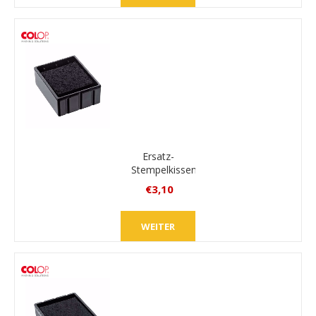
zzgl.
Versand
Ersatz-
Stempelkissen
Colop
€3,10
E/Q12
inkl.
MwSt.
WEITER
zzgl.
Versand