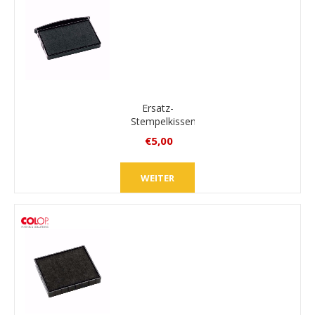
Ersatz-
Stempelkissen
Colop
€5,00
E/3400
inkl.
MwSt.
WEITER
zzgl.
Versand