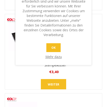
erforderlich sind und wir unsere Webseite
MwSt.
WEITER
für Sie verbessern können. Mit Ihrer
zzgl.
Zustimmung verwenden wir Cookies um
Versand
bestimmte Funktionen auf unserer
Webseite anzubieten. Unter „mehr“
finden Sie Detailinformationen zu den
einzelnen Cookies sowie des Ortes der
Verarbeitung.
OK
Mehr dazu
Ersatz-
Stempelkissen
Colop E/38
€3,40
inkl.
MwSt.
WEITER
zzgl.
Versand