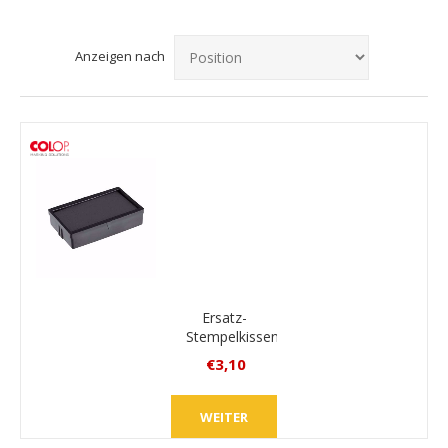
Anzeigen nach
Ersatz-
Stempelkissen
Colop E/10
€3,10
inkl.
MwSt.
WEITER
zzgl.