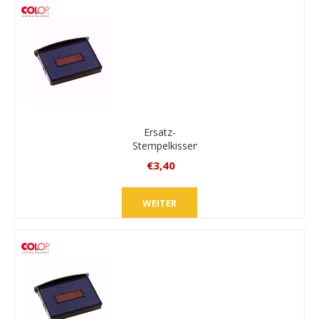
Ersatz-
Stempelkissen
Colop
€3,40
E/2300
inkl.
MwSt.
WEITER
zzgl.
Versand