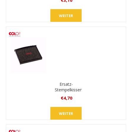
€3,10
inkl.
MwSt.
WEITER
zzgl.
Versand
Ersatz-
Stempelkissen
Colop
€4,70
E/2600
inkl.
MwSt.
WEITER
zzgl.
Versand