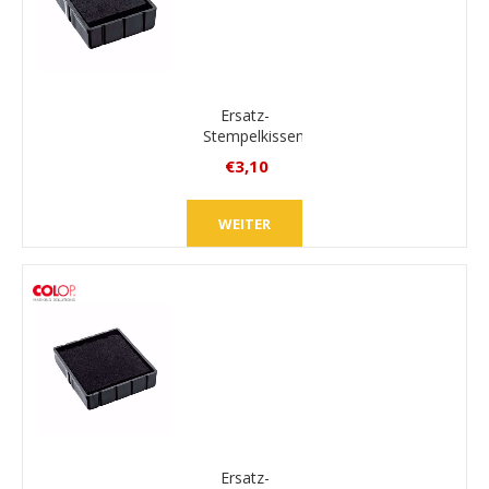
Ersatz-
Stempelkissen
Colop
€3,10
E/Q17
inkl.
MwSt.
WEITER
zzgl.
Versand
Ersatz-