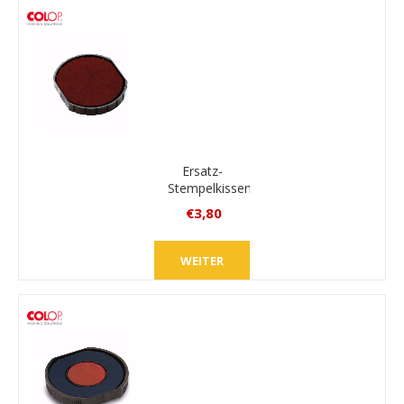
Ersatz-
Stempelkissen
Colop
€3,80
E/R40
inkl.
MwSt.
WEITER
zzgl.
Versand