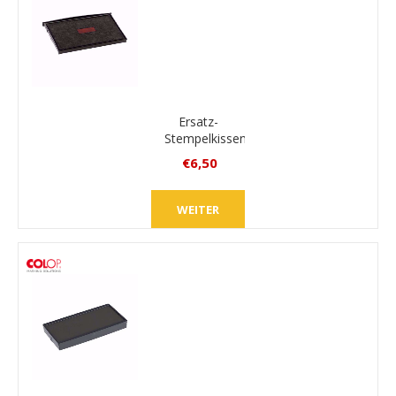
Ersatz-
Stempelkissen
Colop
€6,50
E/3900
inkl.
MwSt.
WEITER
zzgl.
Versand