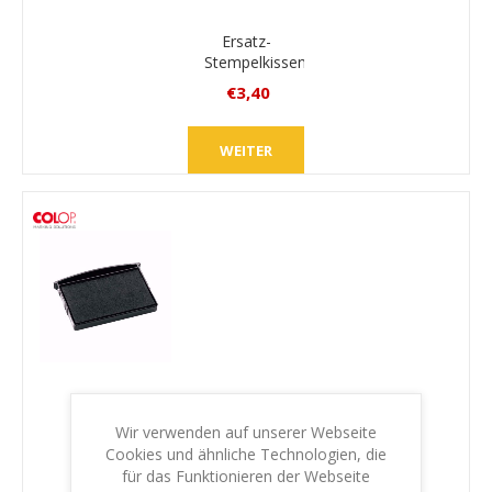
Ersatz-
Stempelkissen
Colop E/35
€3,40
inkl.
MwSt.
WEITER
zzgl.
Versand
Ersatz-
Stempelkissen
Wir verwenden auf unserer Webseite
Colop
Cookies und ähnliche Technologien, die
€3,40
E/3700
für das Funktionieren der Webseite
inkl.