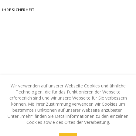
- IHRE SICHERHEIT
Wir verwenden auf unserer Webseite Cookies und ähnliche
arbe. Microporöse Oberfläche - für einen scharfen Abdruck.
Technologien, die für das Funktionieren der Webseite
erforderlich sind und wir unsere Webseite für Sie verbessern
en sind als dokumentenecht nach DIN (Deutsche Industrie Norm) ISO 1
können. Mit Ihrer Zustimmung verwenden wir Cookies um
bestimmte Funktionen auf unserer Webseite anzubieten.
Unter „mehr“ finden Sie Detailinformationen zu den einzelnen
Cookies sowie des Ortes der Verarbeitung.