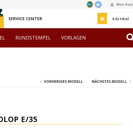
Mein Kont
SERVICE CENTER
0
Artikel
EL
RUNDSTEMPEL
VORLAGEN
ZUBEHÖR
VORHERIGES MODELL
NÄCHSTES MODELL
OLOP E/35