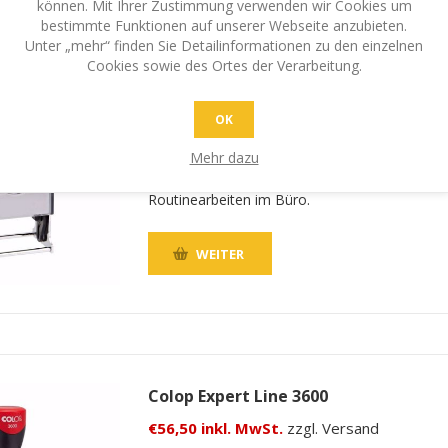
können. Mit Ihrer Zustimmung verwenden wir Cookies um
bestimmte Funktionen auf unserer Webseite anzubieten.
Unter „mehr“ finden Sie Detailinformationen zu den einzelnen
Cookies sowie des Ortes der Verarbeitung.
Colop Expert Line 3400
€48,50 inkl. MwSt.
zzgl. Versand
OK
Sichern Sie sich mit dem Selbstfärbestempel C
Mehr dazu
3400 einen zuverlässigen und langlebigen Begle
Routinearbeiten im Büro.
WEITER
Colop Expert Line 3600
€56,50 inkl. MwSt.
zzgl. Versand