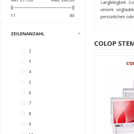
Langlebigkeit. Co
unsere unglaubl
11
80
persönlichen oder
ZEILENANZAHL
COLOP STE
2
3
CO
4
5
6
7
8
9