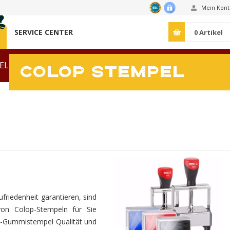
Mein Kont
SERVICE CENTER
0
Artikel
EL
RUNDSTEMPEL
VORLAGEN
COLOP STEMPEL
ZUBEHÖR
friedenheit garantieren, sind
on Colop-Stempeln für Sie
lop-Gummistempel Qualität und