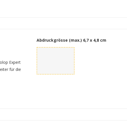
Abdruckgrösse (max.)
6,7 x 4,8 cm
olop Expert
iter für die