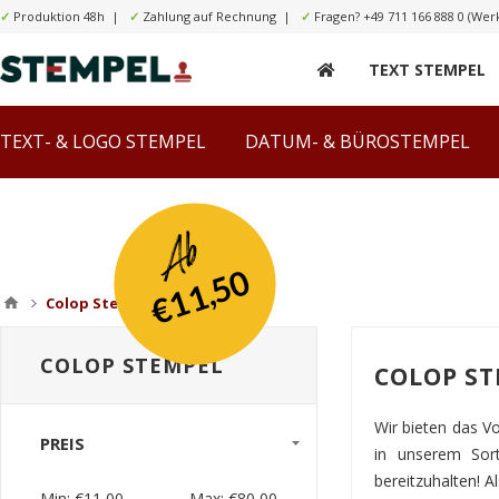
✓
Produktion 48h |
✓
Zahlung auf Rechnung |
✓
Fragen?
+49 711 166 888 0
(Werk
TEXT STEMPEL
TEXT- & LOGO STEMPEL
DATUM- & BÜROSTEMPEL
Ab
€11,50
Colop Stempel
COLOP STEMPEL
COLOP ST
Wir bieten das Vo
PREIS
in unserem Sor
bereitzuhalten! 
Min:
€11,00
Max:
€80,00