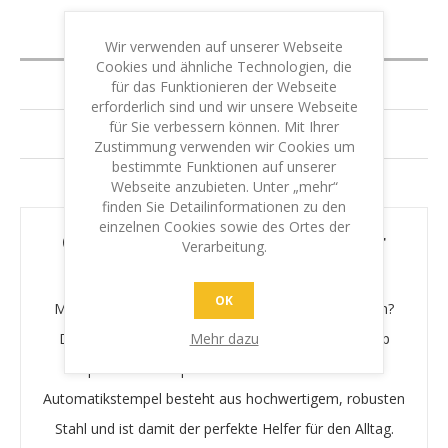
BESCHREIBUNG
Wir verwenden auf unserer Webseite
Cookies und ähnliche Technologien, die
SPEZIFIZIERUNG
für das Funktionieren der Webseite
erforderlich sind und wir unsere Webseite
für Sie verbessern können. Mit Ihrer
GARANTIE & LEISTUNG
Zustimmung verwenden wir Cookies um
bestimmte Funktionen auf unserer
IHR SCHUTZ - IHRE SICHERHEIT
Webseite anzubieten. Unter „mehr“
finden Sie Detailinformationen zu den
einzelnen Cookies sowie des Ortes der
Colop Expert 3800 – nützlicher
Verarbeitung.
Alltagshelfer
OK
Möchten Sie Ihre Stempelaufgaben im Nu erledigen?
Mehr dazu
Dann haben Sie mit dem Selbstfärbestempel Colop
Expert 3800 das passende Gerät zur Hand. Der
Automatikstempel besteht aus hochwertigem, robusten
Stahl und ist damit der perfekte Helfer für den Alltag.