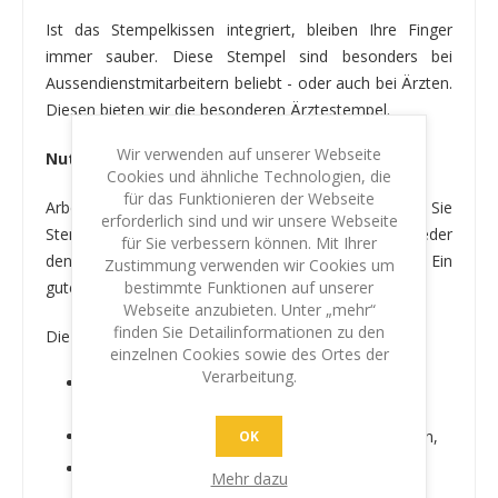
Ist das Stempelkissen integriert, bleiben Ihre Finger
immer sauber. Diese Stempel sind besonders bei
Aussendienstmitarbeitern beliebt - oder auch bei Ärzten.
Diesen bieten wir die besonderen Ärztestempel.
Wir verwenden auf unserer Webseite
Nutzungsmöglichkeiten von Stempel im Büro
Cookies und ähnliche Technologien, die
für das Funktionieren der Webseite
Arbeiten Sie schneller und effizienter, in dem Sie
erforderlich sind und wir unsere Webseite
Stempel bei der Arbeit einsetzen. Anstatt immer wieder
für Sie verbessern können. Mit Ihrer
den selben Text zu schreiben, stempeln Sie diesen. Ein
Zustimmung verwenden wir Cookies um
bestimmte Funktionen auf unserer
gutes Beispiel ist der IBAN-Stempel.
Webseite anzubieten. Unter „mehr“
finden Sie Detailinformationen zu den
Die folgenden Stempel werden oft bestellt:
einzelnen Cookies sowie des Ortes der
Verarbeitung.
Posteingang kennzeichnen mit Datum oder
Abteilung,
Rechnungen mit Kontieruntsstempel versehen,
OK
Als Notar benötigen Sie einen Notarstempel
Mehr dazu
(Rundstempel),