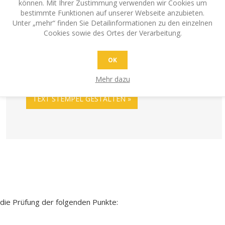
können. Mit Ihrer Zustimmung verwenden wir Cookies um
Textstempel gibt es in allen Grössen und
bestimmte Funktionen auf unserer Webseite anzubieten.
Modellen. Je nach Einsatzgebiet (Büro, zu Hause,
Unter „mehr“ finden Sie Detailinformationen zu den einzelnen
Cookies sowie des Ortes der Verarbeitung.
unterwegs) eignen sich verschiedene Modelle.
Sehr beliebt und praktisch sind unsere Printer- und
Printy-Modelle der Traditionsmarken Colop und
OK
Trodat.
Mehr dazu
TEXT STEMPEL GESTALTEN
 die Prüfung der folgenden Punkte: