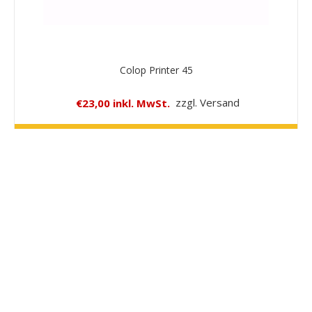
Colop Printer 45
€23,00 inkl. MwSt.
zzgl. Versand
WEITER
Abdruckgrösse (max.)
8,1 x 2,4 cm