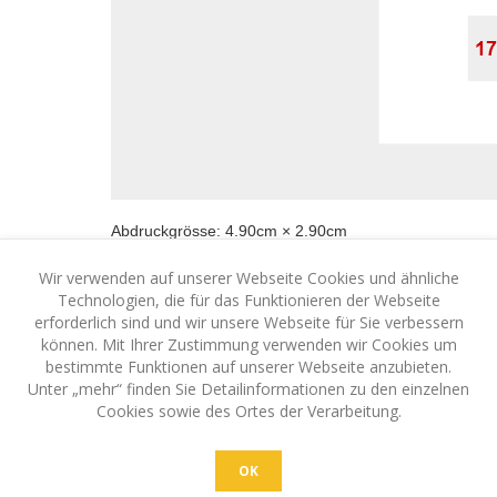
Abdruckgrösse:
4.90
cm ×
2.90
cm
Wir verwenden auf unserer Webseite Cookies und ähnliche
€38,10 inkl. MwSt.
zzgl. Versand
Technologien, die für das Funktionieren der Webseite
erforderlich sind und wir unsere Webseite für Sie verbessern
können. Mit Ihrer Zustimmung verwenden wir Cookies um
bestimmte Funktionen auf unserer Webseite anzubieten.
Unter „mehr“ finden Sie Detailinformationen zu den einzelnen
Cookies sowie des Ortes der Verarbeitung.
Bestellen Sie vor 14 Uhr, und Ihr Stempel wird a
dazu druckfähig sein. Sie erhalten Ihre Lieferung 1-2
Lieferkosten pauschal €5.20 inkl. MwSt. Ab €100
g
OK