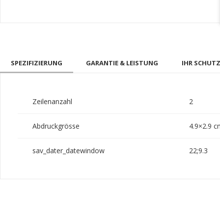
SPEZIFIZIERUNG
GARANTIE & LEISTUNG
IHR SCHUTZ 
Zeilenanzahl
2
Abdruckgrösse
4.9×2.9 c
sav_dater_datewindow
22;9.3