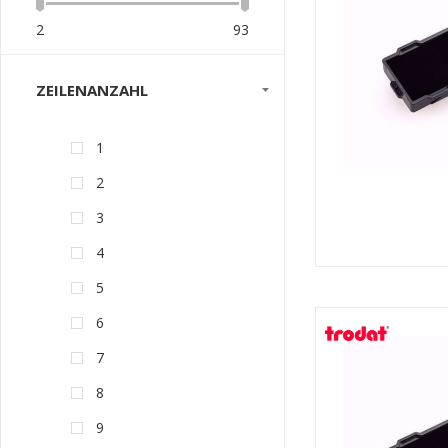
2
93
ZEILENANZAHL
1
2
3
4
5
6
7
8
9