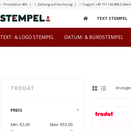
✓
Produktion 48h |
✓
Zahlung auf Rechnung |
✓
Fragen?
+49 711 166 888 0
(Werk
TEXT STEMPEL
TEXT- & LOGO STEMPEL
DATUM- & BÜROSTEMPEL
TRODAT
Anzeige
PREIS
Min:
€2,00
Max:
€93,00