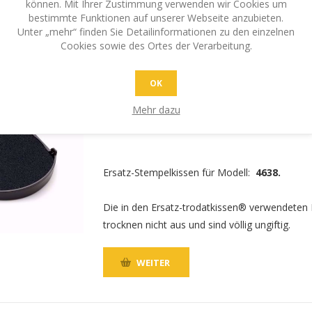
können. Mit Ihrer Zustimmung verwenden wir Cookies um
bestimmte Funktionen auf unserer Webseite anzubieten.
Unter „mehr“ finden Sie Detailinformationen zu den einzelnen
Cookies sowie des Ortes der Verarbeitung.
OK
Ersatz-Stempelkissen Trodat 6/4638 
4638)
Mehr dazu
€5,30 inkl. MwSt.
zzgl. Versand
Ersatz-Stempelkissen für Modell:
4638.
Die in den Ersatz-trodatkissen® verwendeten
trocknen nicht aus und sind völlig ungiftig.
WEITER