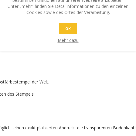
bestimmte Funktionen auf unserer Webseite anzubieten.
2-Fußabdruck
wird durch Investitionen in vom WWF® empfohlene
Go
Unter „mehr“ finden Sie Detailinformationen zu den einzelnen
Cookies sowie des Ortes der Verarbeitung.
OK
Mehr dazu
rühren des Farbspeichers – für garantiert saubere Finger.
lbstfärbestempel der Welt.
ten des Stempels.
möglicht einen exakt platzierten Abdruck, die transparenten Bodenka