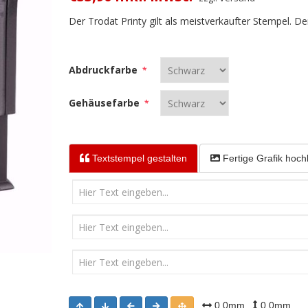
Der Trodat Printy gilt als meistverkaufter Stempel. D
Abdruckfarbe
*
Gehäusefarbe
*
Textstempel
gestalten
Fertige Grafik
hoch
0.0mm
0.0mm