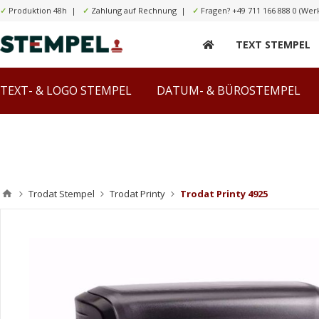
✓
Produktion 48h |
✓
Zahlung auf Rechnung |
✓
Fragen?
+49 711 166 888 0
(Werk
TEXT STEMPEL
TEXT- & LOGO STEMPEL
DATUM- & BÜROSTEMPEL
Trodat Stempel
Trodat Printy
Trodat Printy 4925