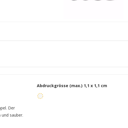
Abdruckgrösse (max.)
1,1 x 1,1 cm
mpel. Der
h und sauber.