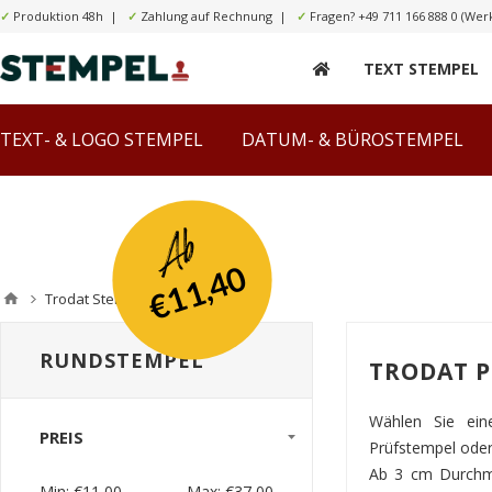
✓
Produktion 48h |
✓
Zahlung auf Rechnung |
✓
Fragen?
+49 711 166 888 0
(Werk
TEXT STEMPEL
TEXT- & LOGO STEMPEL
DATUM- & BÜROSTEMPEL
Ab
€11,40
Trodat Stempel
Rundstempel
RUNDSTEMPEL
TRODAT P
Wählen Sie ein
PREIS
Prüfstempel oder 
Ab 3 cm Durchmes
Min:
€11,00
Max:
€37,00