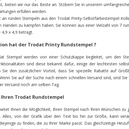
 ist, bieten wir nur das Beste an. Stöbern Sie in unserem umfangrei
artungen erfüllen werden.
 an runden Stempeln aus den Trodat Printy-Selbstfärbestempel-Kollek
en Händen zu kämpfen haben. Sie können aus einer Vielzahl von 7 r
4,9 x 4,9 beträgt.
ion hat der Trodat Printy Rundstempel ?
dat Stempel werden von einer Schutzkappe begleitet, um den St
nktionalitäten sind diese bekannt dafür, einige der leichtesten se
 Sie den zusätzlichen Vorteil, dass Sie spezielle Rabatte auf Gro
Wenn Sie auf der Suche nach einem schnellen Versand sind, sind Sie b
der Versand noch am selben Tag.
e Ihren Trodat Rundstempel
ietet Ihnen die Möglichkeit, Ihren Stempel nach Ihren Wünschen zu ge
 Alles, von der Grafik über den Text bis hin zur Größe, kann verä
diejenige zu finden, die zu Ihrer Marke passt. Das gleichzeitige Hin