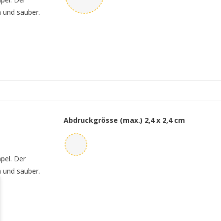
h und sauber.
Abdruckgrösse (max.)
2,4 x 2,4 cm
mpel. Der
h und sauber.