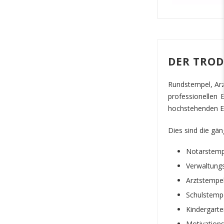
DER TRO
Rundstempel, Arz
professionellen 
hochstehenden Ei
Dies sind die gä
Notarstemp
Verwaltung
Arztstempe
Schulstemp
Kindergart
Motivation