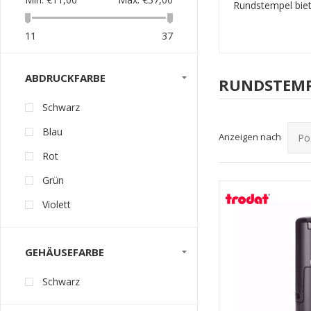
Rundstempel biete
11
37
ABDRUCKFARBE
RUNDSTEM
Schwarz
Blau
Anzeigen nach
Rot
Grün
Violett
GEHÄUSEFARBE
Schwarz