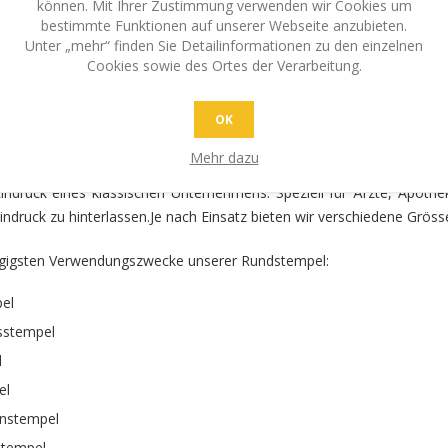
können. Mit Ihrer Zustimmung verwenden wir Cookies um
bestimmte Funktionen auf unserer Webseite anzubieten.
Unter „mehr“ finden Sie Detailinformationen zu den einzelnen
Cookies sowie des Ortes der Verarbeitung.
DAT PRINTY RUNDSTEMPEL RUNDSTEMP
OK
Mehr dazu
tstempel, Anwaltsstempel, Notarstempel, Motivstempel – Es gibt vie
Eindruck eines klassischen Unternehmens. Speziell für Ärzte, Apoth
ndruck zu hinterlassen.Je nach Einsatz bieten wir verschiedene Gröss
ngigsten Verwendungszwecke unserer Rundstempel:
el
sstempel
l
el
enstempel
stempel