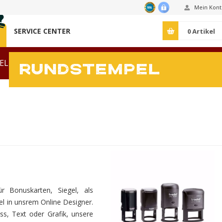
Mein Kont
SERVICE CENTER
0
Artikel
EL
RUNDSTEMPEL
VORLAGEN
RUNDSTEMPEL
ZUBEHÖR
 Bonuskarten, Siegel, als
el in unsrem Online Designer.
ss, Text oder Grafik, unsere