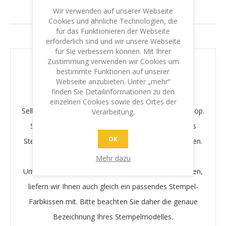
Wir verwenden auf unserer Webseite
GARANTIE & LEISTUNG
Cookies und ähnliche Technologien, die
für das Funktionieren der Webseite
IHR SCHUTZ - IHRE SICHERHEIT
erforderlich sind und wir unsere Webseite
für Sie verbessern können. Mit Ihrer
Zustimmung verwenden wir Cookies um
Textplatte Colop
bestimmte Funktionen auf unserer
Webseite anzubieten. Unter „mehr“
finden Sie Detailinformationen zu den
einzelnen Cookies sowie des Ortes der
Selbstklebende Textplatte für das Stempelmodell Colop.
Verarbeitung.
Sie können problemlos die bestehende Platte Ihres
OK
Stempels entfernen und die neue Textplatte aufkleben.
Mehr dazu
Um einen optimalen Stempelabdruck zu gewährleisten,
liefern wir Ihnen auch gleich ein passendes Stempel-
Farbkissen mit. Bitte beachten Sie daher die genaue
Bezeichnung Ihres Stempelmodelles.