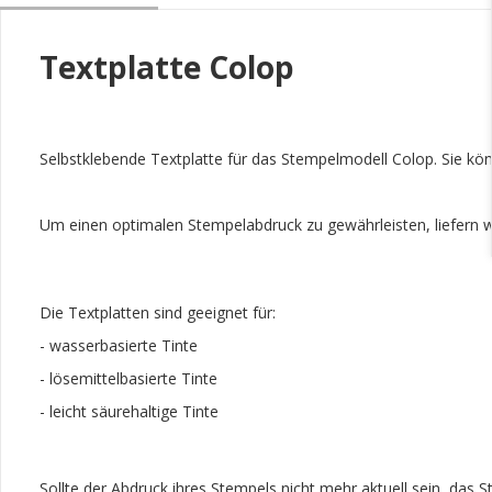
Textplatte Colop
Selbstklebende Textplatte für das Stempelmodell Colop. Sie kö
Um einen optimalen Stempelabdruck zu gewährleisten, liefern w
Die Textplatten sind geeignet für:
- wasserbasierte Tinte
- lösemittelbasierte Tinte
- leicht säurehaltige Tinte
Sollte der Abdruck ihres Stempels nicht mehr aktuell sein, das 