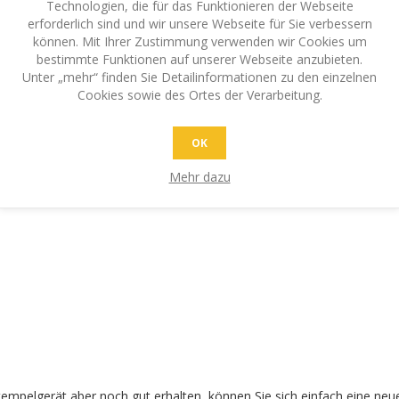
Technologien, die für das Funktionieren der Webseite
erforderlich sind und wir unsere Webseite für Sie verbessern
können. Mit Ihrer Zustimmung verwenden wir Cookies um
bestimmte Funktionen auf unserer Webseite anzubieten.
Unter „mehr“ finden Sie Detailinformationen zu den einzelnen
Cookies sowie des Ortes der Verarbeitung.
nnen problemlos die bestehende Platte Ihres Stempels entfernen und d
OK
Mehr dazu
ir Ihnen auch gleich ein passendes Stempel-Farbkissen mit. Bitte be
Stempelgerät aber noch gut erhalten, können Sie sich einfach eine neue