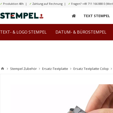
✓
Produktion 48h |
✓
Zahlung auf Rechnung |
✓
Fragen?
+49 711 166 888 0
(Werk
TEXT STEMPEL
TEXT- & LOGO STEMPEL
DATUM- & BÜROSTEMPEL
Stempel Zubehör
Ersatz-Textplatte
Ersatz Textplatte Colop