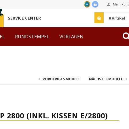
Mein Kont
SERVICE CENTER
0
Artikel
EL
RUNDSTEMPEL
VORLAGEN
ZUBEHÖR
VORHERIGES MODELL
NÄCHSTES MODELL
2800 (INKL. KISSEN E/2800)