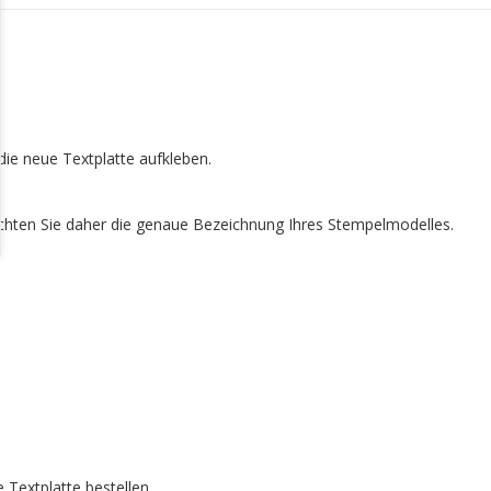
ie neue Textplatte aufkleben.
achten Sie daher die genaue Bezeichnung Ihres Stempelmodelles.
 Textplatte bestellen.