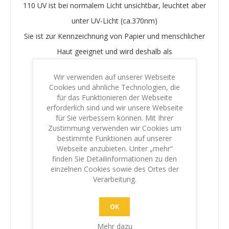
110 UV ist bei normalem Licht unsichtbar, leuchtet aber
unter UV-Licht (ca.370nm)
Sie ist zur Kennzeichnung von Papier und menschlicher
Haut geeignet und wird deshalb als
Diskothekeneintrittsfarbe verwendet.
Wir verwenden auf unserer Webseite
Cookies und ähnliche Technologien, die
Trockenzeit:
für das Funktionieren der Webseite
~12sec wischfest
erforderlich sind und wir unsere Webseite
für Sie verbessern können. Mit Ihrer
Stempelmaterial:
Zustimmung verwenden wir Cookies um
bestimmte Funktionen auf unserer
Holzstempel und Selbstfärberstempel mit
Webseite anzubieten. Unter „mehr“
Gummitextplatten
finden Sie Detailinformationen zu den
einzelnen Cookies sowie des Ortes der
Stempelkissen:
Verarbeitung.
Holz- und Handstempel benötigen ein
Bürostempelkissen,
OK
Selbstfärber benötigt ein Filzplattenkissen
Mehr dazu