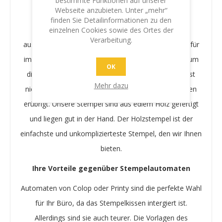
bestimmte Funktionen auf unserer
Langlebige Holzstempel
Webseite anzubieten. Unter „mehr“
finden Sie Detailinformationen zu den
Es sind 2 Dinge, die den Klassichen Holzstempel
einzelnen Cookies sowie des Ortes der
Verarbeitung.
ausmachen: Er ist sehr preiswert und er funktioniert für
immer. Nutzen Sie unterschiedliche Stempelkissen, um
OK
die Farbe schnell zu wechseln. Das Stempelkissen ist
Mehr dazu
nicht in den Stempel intergriert, was das Austauschen
erübrigt. Unsere Stempel sind aus edlem Holz gefertigt
und liegen gut in der Hand. Der Holzstempel ist der
einfachste und unkomplizierteste Stempel, den wir Ihnen
bieten.
Ihre Vorteile gegenüber Stempelautomaten
Automaten von Colop oder Printy sind die perfekte Wahl
für Ihr Büro, da das Stempelkissen intergiert ist.
Allerdings sind sie auch teurer. Die Vorlagen des