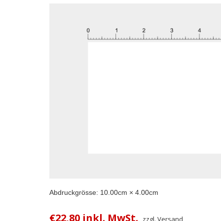
Abdruckgrösse:
10.00
cm ×
4.00
cm
€22,80 inkl. MwSt.
zzgl. Versand