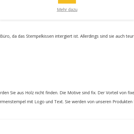
tauschen erübrigt. Unsere Stempel sind aus edlem Holz gefertigt und l
Mehr dazu
üro, da das Stempelkissen intergiert ist. Allerdings sind sie auch teu
en Sie aus Holz nicht finden. Die Motive sind fix. Der Vorteil von f
Firmenstempel mit Logo und Text. Sie werden von unseren Produkten b